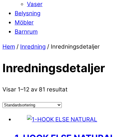
Vaser
Belysning
Möbler
Barnrum
Close
Close
Hem
/
Inredning
/ Inredningsdetaljer
Menu
Cart
Inredningsdetaljer
Visar 1–12 av 81 resultat