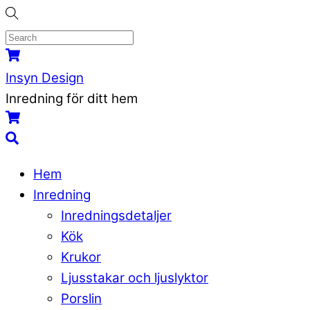
Skip
to
content
Menu
Cart
Insyn Design
Inredning för ditt hem
Cart
Search
Hem
Inredning
Inredningsdetaljer
Kök
Krukor
Ljusstakar och ljuslyktor
Porslin